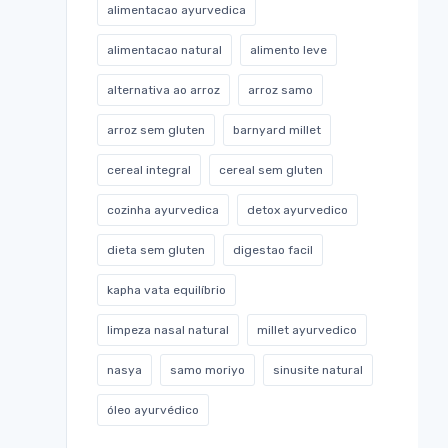
alimentacao ayurvedica
alimentacao natural
alimento leve
alternativa ao arroz
arroz samo
arroz sem gluten
barnyard millet
cereal integral
cereal sem gluten
cozinha ayurvedica
detox ayurvedico
dieta sem gluten
digestao facil
kapha vata equilíbrio
limpeza nasal natural
millet ayurvedico
nasya
samo moriyo
sinusite natural
óleo ayurvédico