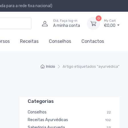
a para a rede fixa nacional)
0
Olá, Faça log-in
My Cart
A minha conta
€0,00
ersos
Receitas
Conselhos
Contactos
Início
Artigo etiquetados “ayurvédica”
Categorias
Conselhos
22
Receitas Ayurvédicas
102
Sabedoria Ayurveda
23