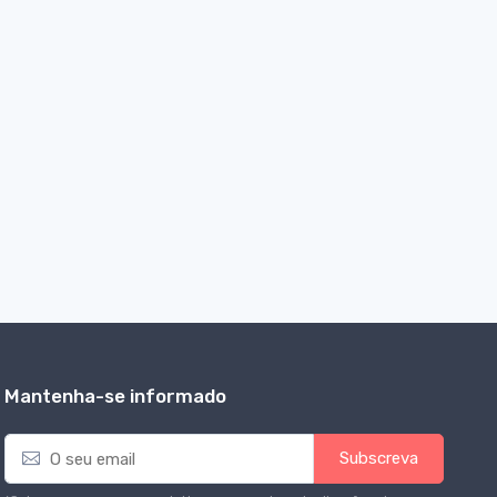
Mantenha-se informado
E
Subscreva
m
a