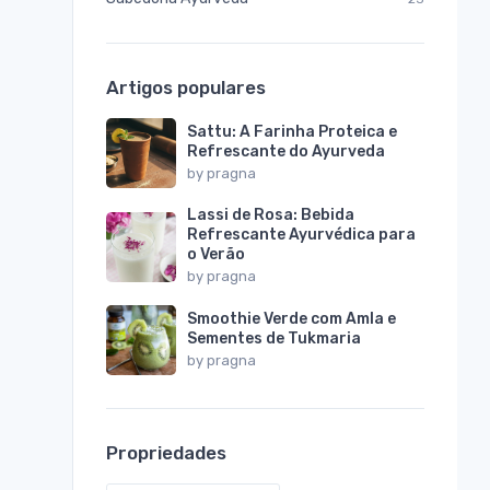
Artigos populares
Sattu: A Farinha Proteica e
Refrescante do Ayurveda
by
pragna
Lassi de Rosa: Bebida
Refrescante Ayurvédica para
o Verão
by
pragna
Smoothie Verde com Amla e
Sementes de Tukmaria
by
pragna
Propriedades