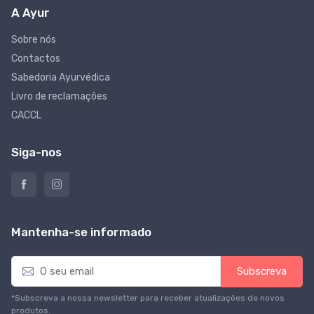
A Ayur
Sobre nós
Contactos
Sabedoria Ayurvédica
Livro de reclamações
CACCL
Siga-nos
Mantenha-se informado
E
Subscreva
m
a
*Subscreva a nossa newsletter para receber atualizações de novos
i
produtos.
l