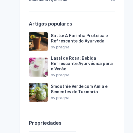
Artigos populares
Sattu: A Farinha Proteica e
Refrescante do Ayurveda
by
pragna
Lassi de Rosa: Bebida
Refrescante Ayurvédica para
o Verão
by
pragna
Smoothie Verde com Amla e
Sementes de Tukmaria
by
pragna
Propriedades