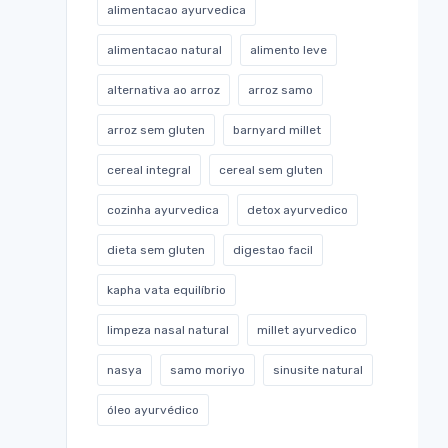
alimentacao ayurvedica
alimentacao natural
alimento leve
alternativa ao arroz
arroz samo
arroz sem gluten
barnyard millet
cereal integral
cereal sem gluten
cozinha ayurvedica
detox ayurvedico
dieta sem gluten
digestao facil
kapha vata equilíbrio
limpeza nasal natural
millet ayurvedico
nasya
samo moriyo
sinusite natural
óleo ayurvédico