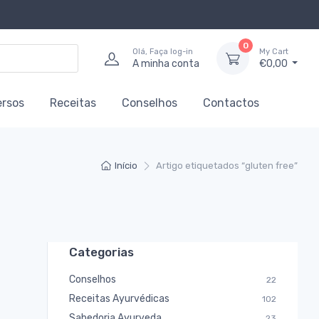
0
Olá, Faça log-in
My Cart
A minha conta
€0,00
ersos
Receitas
Conselhos
Contactos
Início
Artigo etiquetados “gluten free”
Categorias
Conselhos
22
Receitas Ayurvédicas
102
Sabedoria Ayurveda
23