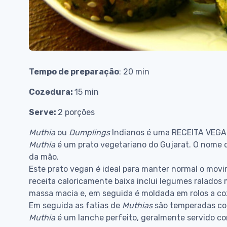
Tempo de preparação
: 20 min
Cozedura:
15 min
Serve:
2 porções
Muthia
ou
Dumplings
Indianos é uma RECEITA VEG
Muthia
é um prato vegetariano do Gujarat. O nome de
da mão.
Este prato vegan é ideal para manter normal o movim
receita caloricamente baixa inclui legumes ralados
massa macia e, em seguida é moldada em rolos a coz
Em seguida as fatias de
Muthias
são temperadas com
Muthia
é um lanche perfeito, geralmente servido c