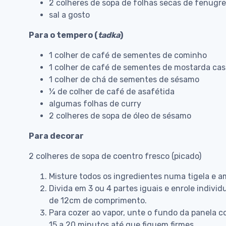
2 colheres de sopa de folhas secas de fenugr
sal a gosto
Para o tempero (
tadka
)
1 colher de café de sementes de cominho
1 colher de café de sementes de mostarda ca
1 colher de chá de sementes de sésamo
¼ de colher de café de asafétida
algumas folhas de curry
2 colheres de sopa de óleo de sésamo
Para decorar
2 colheres de sopa de coentro fresco (picado)
Misture todos os ingredientes numa tigela e 
Divida em 3 ou 4 partes iguais e enrole indiv
de 12cm de comprimento.
Para cozer ao vapor, unte o fundo da panela co
15 a 20 minutos até que fiquem firmes.