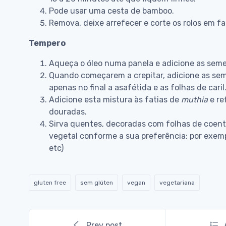
Pode usar uma cesta de bamboo.
Remova, deixe arrefecer e corte os rolos em fa
Tempero
Aqueça o óleo numa panela e adicione as sem
Quando começarem a crepitar, adicione as se
apenas no final a asafétida e as folhas de caril
Adicione esta mistura às fatias de
muthia
e re
douradas.
Sirva quentes, decoradas com folhas de coen
vegetal conforme a sua preferência; por exem
etc)
gluten free
sem glúten
vegan
vegetariana
Prev post