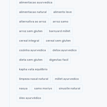
alimentacao ayurvedica
alimentacao natural
alimento leve
alternativa ao arroz
arroz samo
arroz sem gluten
barnyard millet
cereal integral
cereal sem gluten
cozinha ayurvedica
detox ayurvedico
dieta sem gluten
digestao facil
kapha vata equilíbrio
limpeza nasal natural
millet ayurvedico
nasya
samo moriyo
sinusite natural
óleo ayurvédico