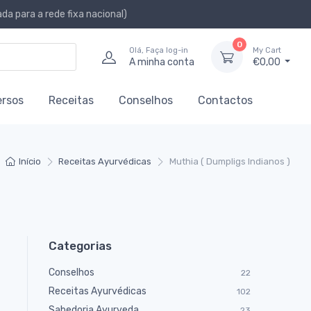
a para a rede fixa nacional)
0
Olá, Faça log-in
My Cart
A minha conta
€0,00
ersos
Receitas
Conselhos
Contactos
Início
Receitas Ayurvédicas
Muthia ( Dumpligs Indianos )
Categorias
Conselhos
22
Receitas Ayurvédicas
102
Sabedoria Ayurveda
23