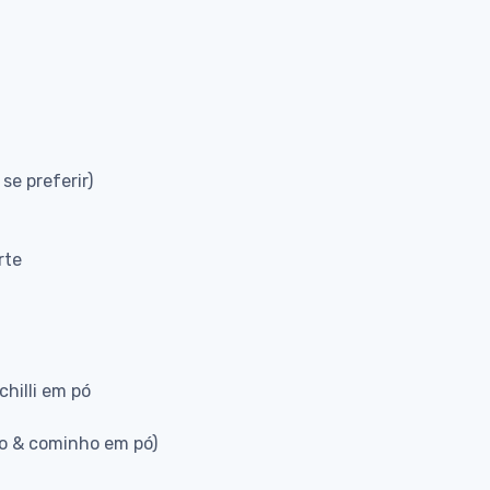
 se preferir)
rte
chilli em pó
ro & cominho em pó)