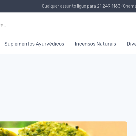
Qualquer assunto ligue para 21 249 1163 (Chamad
Suplementos Ayurvédicos
Incensos Naturais
Div