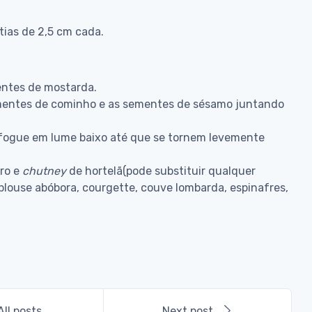
tias de 2,5 cm cada.
entes de mostarda.
mentes de cominho e as sementes de sésamo juntando
.
fogue em lume baixo até que se tornem levemente
tro e
chutney
de hortelã(pode substituir qualquer
plouse abóbora, courgette, couve lombarda, espinafres,
All posts
Next post