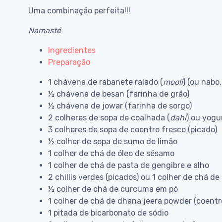
Uma combinação perfeita!!!
Namasté
Ingredientes
Preparação
1 chávena de rabanete ralado (
mooli
) (ou nabo,
½ chávena de besan (farinha de grão)
½ chávena de jowar (farinha de sorgo)
2 colheres de sopa de coalhada (
dahi
) ou yogu
3 colheres de sopa de coentro fresco (picado)
½ colher de sopa de sumo de limão
1 colher de chá de óleo de sésamo
1 colher de chá de pasta de gengibre e alho
2 chillis verdes (picados) ou 1 colher de chá de 
½ colher de chá de curcuma em pó
1 colher de chá de dhana jeera powder (coent
1 pitada de bicarbonato de sódio