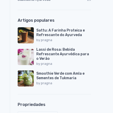
Artigos populares
Sattu: A Farinha Proteica e
Refrescante do Ayurveda
by
pragna
Lassi de Rosa: Bebida
Refrescante Ayurvédica para
o Verão
by
pragna
Smoothie Verde com Amla e
Sementes de Tukmaria
by
pragna
Propriedades