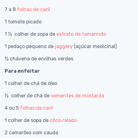
7 a 8
folhas de caril
1 tomate picado
1 ½ colher de sopa de
extrato de tamarindo
1 pedaço pequeno de
jaggery
(açúcar medicinal)
½ chávena de ervilhas verdes
Para enfeitar
1 colher de chá de óleo
½ colher de chá de
sementes de mostarda
4 ou 5
folhas de caril
1 colher de sopa de
côco ralado
2 camarões com cauda