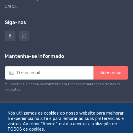
CACCL
Siga-nos
Mantenha-se informado
E
Subscreva
m
a
*Subscreva a nossa newsletter para receber atualizações de novos
i
produtos.
l
*
Nós utilizamos os cookies do nosso website para melhorar
a experiência no site e para lembrar as suas preferências e
visitas. Ao clicar “Aceito”, está a aceitar a utilização de
© All rights reserved. Feito com amor por
zemstudio
TODOS os cookies.